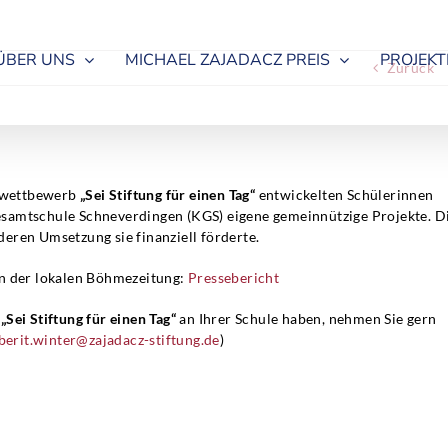
ÜBER UNS
MICHAEL ZAJADACZ PREIS
PROJEKT
Zurück
ulwettbewerb
„Sei Stiftung für einen Tag“
entwickelten Schülerinnen
esamtschule Schneverdingen (KGS) eigene gemeinnützige Projekte. D
 deren Umsetzung sie finanziell förderte.
in der lokalen Böhmezeitung:
Pressebericht
b
„Sei Stiftung für einen Tag“
an Ihrer Schule haben, nehmen Sie gern
berit.winter@zajadacz-stiftung.de
)