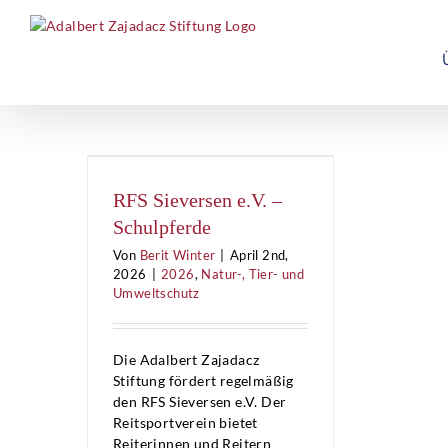
Skip
to
content
RFS Sieversen e.V. –
Schulpferde
Von
Berit Winter
|
April 2nd,
2026
|
2026
,
Natur-, Tier- und
Umweltschutz
Die Adalbert Zajadacz
Stiftung fördert regelmäßig
den RFS Sieversen e.V. Der
Reitsportverein bietet
Reiterinnen und Reitern