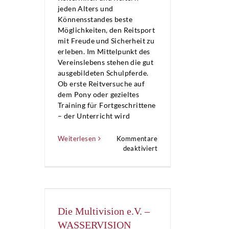
jeden Alters und
Könnensstandes beste
Möglichkeiten, den Reitsport
mit Freude und Sicherheit zu
erleben. Im Mittelpunkt des
Vereinslebens stehen die gut
ausgebildeten Schulpferde.
Ob erste Reitversuche auf
dem Pony oder gezieltes
Training für Fortgeschrittene
– der Unterricht wird
Weiterlesen
Kommentare
für
deaktiviert
RFS
Sieversen
e.V.
–
Schulpferde
Die Multivision e.V. –
WASSERVISION