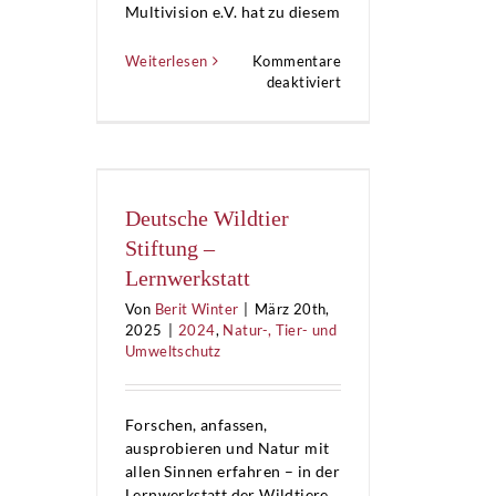
Multivision e.V. hat zu diesem
Weiterlesen
Kommentare
für
deaktiviert
Die
Multivision
e.V.
–
WASSERVISION
Deutsche Wildtier
Stiftung –
Lernwerkstatt
Von
Berit Winter
|
März 20th,
2025
|
2024
,
Natur-, Tier- und
Umweltschutz
Forschen, anfassen,
ausprobieren und Natur mit
allen Sinnen erfahren – in der
Lernwerkstatt der Wildtiere