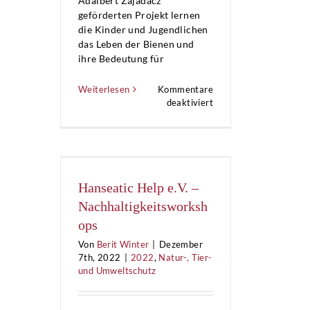
Adalbert Zajadacz
geförderten Projekt lernen
die Kinder und Jugendlichen
das Leben der Bienen und
ihre Bedeutung für
Weiterlesen
Kommentare
für
deaktiviert
Energie
+
Umweltzentrum
am
Deister
–
Hanseatic Help e.V. –
Naturwächter
Nachhaltigkeitsworksh
ops
Von
Berit Winter
|
Dezember
7th, 2022
|
2022
,
Natur-, Tier-
und Umweltschutz