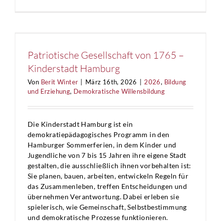
Verein
zur
Förderun
der
Musikwo
Hitzacke
Patriotische Gesellschaft von 1765 –
e.V.
Kinderstadt Hamburg
–
40.
Von
Berit Winter
|
März 16th, 2026
|
2026
,
Bildung
Musikwo
und Erziehung
,
Demokratische Willensbildung
Hitzacke
Die Kinderstadt Hamburg ist ein
demokratiepädagogisches Programm in den
Hamburger Sommerferien, in dem Kinder und
Jugendliche von 7 bis 15 Jahren ihre eigene Stadt
gestalten, die ausschließlich ihnen vorbehalten ist:
Sie planen, bauen, arbeiten, entwickeln Regeln für
das Zusammenleben, treffen Entscheidungen und
übernehmen Verantwortung. Dabei erleben sie
spielerisch, wie Gemeinschaft, Selbstbestimmung
und demokratische Prozesse funktionieren.