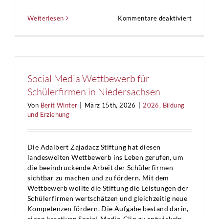
für
Weiterlesen
Kommentare deaktiviert
Patriotis
Gesellsch
von
1765
–
Kinderst
Social Media Wettbewerb für
Hamburg
Schülerfirmen in Niedersachsen
Von
Berit Winter
|
März 15th, 2026
|
2026
,
Bildung
und Erziehung
Die Adalbert Zajadacz Stiftung hat diesen
landesweiten Wettbewerb ins Leben gerufen, um
die beeindruckende Arbeit der Schülerfirmen
sichtbar zu machen und zu fördern. Mit dem
Wettbewerb wollte die Stiftung die Leistungen der
Schülerfirmen wertschätzen und gleichzeitig neue
Kompetenzen fördern. Die Aufgabe bestand darin,
einen kreativen Social-Media-Clip zu entwickeln,