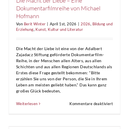
Die Macht der Liebe – Eine
Dokumentarfilmreihe von Michael
Hofmann
Von
Berit Winter
|
April 1st, 2026
|
2026
,
Bildung und
Erziehung
,
Kunst, Kultur und Literatur
Die Macht der Liebe ist eine von der Adalbert
Zajadacz Stiftung geförderte Dokumentarfilm-
Reihe, in der Menschen allen Alters, aus allen
Schichten und aus allen Regionen Deutschlands als
Erstes diese Frage gestellt bekommen: "Bitte
erzählen Sie uns von der Person, die Sie in Ihrem
Leben am meisten geliebt haben." Das kann ganz
großes Glück bedeuten,
für
Weiterlesen
Kommentare deaktiviert
Die
Macht
der
Liebe