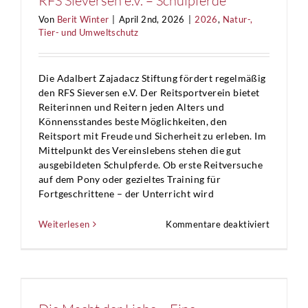
RFS Sieversen e.V. – Schulpferde
Von
Berit Winter
|
April 2nd, 2026
|
2026
,
Natur-,
Tier- und Umweltschutz
Die Adalbert Zajadacz Stiftung fördert regelmäßig
den RFS Sieversen e.V. Der Reitsportverein bietet
Reiterinnen und Reitern jeden Alters und
Könnensstandes beste Möglichkeiten, den
Reitsport mit Freude und Sicherheit zu erleben. Im
Mittelpunkt des Vereinslebens stehen die gut
ausgebildeten Schulpferde. Ob erste Reitversuche
auf dem Pony oder gezieltes Training für
Fortgeschrittene – der Unterricht wird
für
Weiterlesen
Kommentare deaktiviert
RFS
Sieverse
e.V.
–
Schulpfe