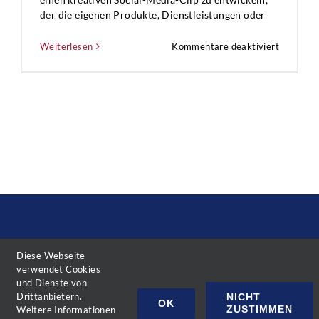
der die eigenen Produkte, Dienstleistungen oder
für
Weiterlesen
Kommentare deaktiviert
Social
Media
Wettbew
für
Schülerf
in
Niedersa
Diese Webseite
Kontakt
Impressum
Datenschutz
verwendet Cookies
und Dienste von
Drittanbietern.
NICHT
OK
ZUSTIMMEN
Weitere Informationen