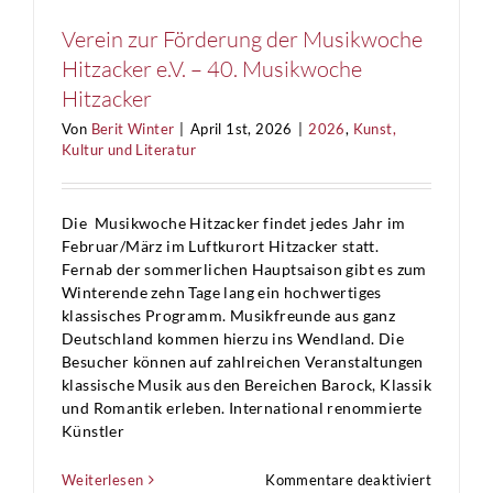
–
Eine
Verein zur Förderung der Musikwoche
Dokument
Hitzacker e.V. – 40. Musikwoche
von
Michael
Hitzacker
Hofmann
Von
Berit Winter
|
April 1st, 2026
|
2026
,
Kunst,
Kultur und Literatur
Die Musikwoche Hitzacker findet jedes Jahr im
Februar/März im Luftkurort Hitzacker statt.
Fernab der sommerlichen Hauptsaison gibt es zum
Winterende zehn Tage lang ein hochwertiges
klassisches Programm. Musikfreunde aus ganz
Deutschland kommen hierzu ins Wendland. Die
Besucher können auf zahlreichen Veranstaltungen
klassische Musik aus den Bereichen Barock, Klassik
und Romantik erleben. International renommierte
Künstler
für
Weiterlesen
Kommentare deaktiviert