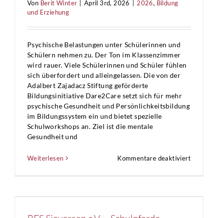
Von
Berit Winter
|
April 3rd, 2026
|
2026
,
Bildung
und Erziehung
Psychische Belastungen unter Schülerinnen und
Schülern nehmen zu. Der Ton im Klassenzimmer
wird rauer. Viele Schülerinnen und Schüler fühlen
sich überfordert und alleingelassen. Die von der
Adalbert Zajadacz Stiftung geförderte
Bildungsinitiative Dare2Care setzt sich für mehr
psychische Gesundheit und Persönlichkeitsbildung
im Bildungssystem ein und bietet spezielle
Schulworkshops an. Ziel ist die mentale
Gesundheit und
für
Weiterlesen
Kommentare deaktiviert
Dare2Ca
gUG
–
Psychoso
Schulwor